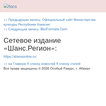
Навигация
Previous
<< Предыдущая запись:
Официальный сайт Министерства
post:
культуры Республики Хакасия:
по
Next
>> Следующая запись:
BezFormata.Com:
post:
записям
Сетевое издание
«Шанс.Регион»:
https://shansonline.ru/
<< на Главную
К списку новостей
К списку статей
Все права защищены © 2026 Особый Ракурс, г. Абакан