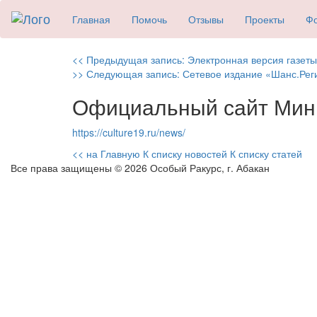
Главная
Помочь
Отзывы
Проекты
Фо
Навигация
Previous
<< Предыдущая запись:
Электронная версия газеты
Next
post:
>> Следующая запись:
Сетевое издание «Шанс.Рег
по
post:
Официальный сайт Мини
записям
https://culture19.ru/news/
<< на Главную
К списку новостей
К списку статей
Все права защищены © 2026 Особый Ракурс, г. Абакан