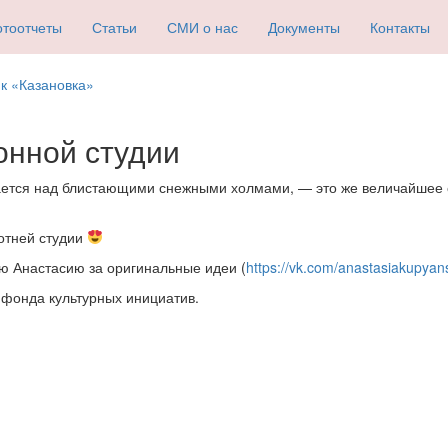
тоотчеты
Статьи
СМИ о нас
Документы
Контакты
к «Казановка»
онной студии
мается над блистающими снежными холмами, — это же величайшее 
ботней студии
ую Анастасию за оригинальные идеи (
https://vk.com/anastasiakupya
 фонда культурных инициатив.