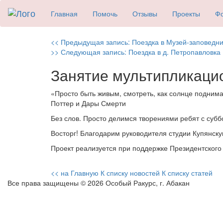
Главная
Помочь
Отзывы
Проекты
Фо
Навигация
Previous
<< Предыдущая запись:
Поездка в Музей-заповедни
Next
post:
>> Следующая запись:
Поездка в д. Петропавловка
по
post:
Занятие мультипликаци
записям
«Просто быть живым, смотреть, как солнце подни
Поттер и Дары Смерти
Без слов. Просто делимся творениями ребят с суб
Восторг! Благодарим руководителя студии Купянск
Проект реализуется при поддержке Президентского
<< на Главную
К списку новостей
К списку статей
Все права защищены © 2026 Особый Ракурс, г. Абакан