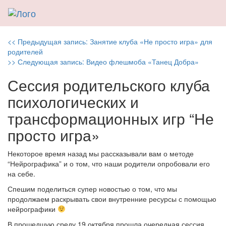
Навигация
Previous
<< Предыдущая запись:
Занятие клуба «Не просто игра» для
post:
родителей
по
Next
>> Следующая запись:
Видео флешмоба «Танец Добра»
post:
записям
Сессия родительского клуба
психологических и
трансформационных игр “Не
просто игра»
Некоторое время назад мы рассказывали вам о методе
“Нейрографика” и о том, что наши родители опробовали его
на себе.
Спешим поделиться супер новостью о том, что мы
продолжаем раскрывать свои внутренние ресурсы с помощью
нейрографики
В прошедшую среду 19 октября прошла очередная сессия