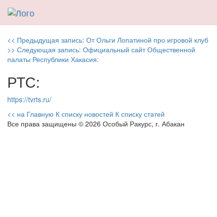
Навигация
Previous
<< Предыдущая запись:
От Ольги Лопатиной про игровой клуб
Next
post:
>> Следующая запись:
Официальный сайт Общественной
по
post:
палаты Республики Хакасия:
записям
РТС:
https://tvrts.ru/
<< на Главную
К списку новостей
К списку статей
Все права защищены © 2026 Особый Ракурс, г. Абакан