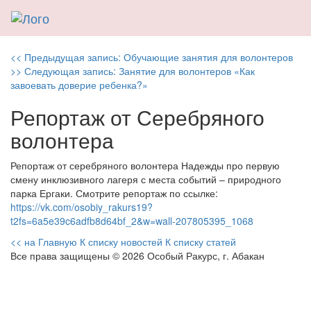
Навигация
Previous
<< Предыдущая запись:
Обучающие занятия для волонтеров
Next
post:
>> Следующая запись:
Занятие для волонтеров «Как
по
post:
завоевать доверие ребенка?»
записям
Репортаж от Серебряного
волонтера
Репортаж от серебряного волонтера Надежды про первую
смену инклюзивного лагеря с места событий – природного
парка Ергаки. Смотрите репортаж по ссылке:
https://vk.com/osobiy_rakurs19?
t2fs=6a5e39c6adfb8d64bf_2&w=wall-207805395_1068
<< на Главную
К списку новостей
К списку статей
Все права защищены © 2026 Особый Ракурс, г. Абакан