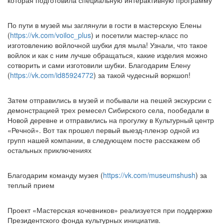
которая подготовила специальную интерактивную программу
По пути в музей мы заглянули в гости в мастерскую Елены
(
https://vk.com/voiloc_plus
) и посетили мастер-класс по
изготовлению войлочной шубки для мыла! Узнали, что такое
войлок и как с ним лучше обращаться, какие изделия можно
сотворить и сами изготовили шубки. Благодарим Елену
(
https://vk.com/id85924772
) за такой чудесный воркшоп!
Затем отправились в музей и побывали на пешей экскурсии с
демонстрацией трех ремесел Сибирского села, пообедали в
Новой деревне и отправились на прогулку в Культурный центр
«Речной». Вот так прошел первый выезд-пленэр одной из
групп нашей компании, в следующем посте расскажем об
остальных приключениях
Благодарим команду музея (
https://vk.com/museumshush
) за
теплый прием
Проект «Мастерская кочевников» реализуется при поддержке
Президентского фонда культурных инициатив.