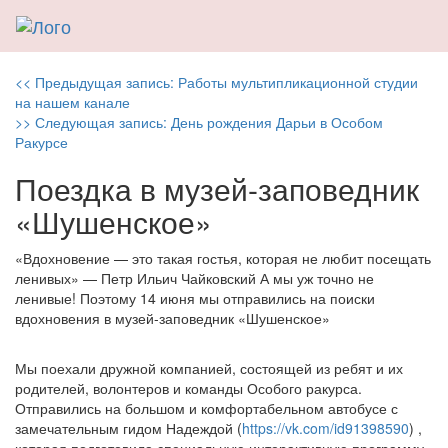
Навигация
Previous
<< Предыдущая запись:
Работы мультипликационной студии
post:
на нашем канале
по
Next
>> Следующая запись:
День рождения Дарьи в Особом
post:
записям
Ракурсе
Поездка в музей-заповедник
«Шушенское»
«Вдохновение — это такая гостья, которая не любит посещать
ленивых» — Петр Ильич Чайковский А мы уж точно не
ленивые! Поэтому 14 июня мы отправились на поиски
вдохновения в музей-заповедник «Шушенское»
Мы поехали дружной компанией, состоящей из ребят и их
родителей, волонтеров и команды Особого ракурса.
Отправились на большом и комфортабельном автобусе с
замечательным гидом Надеждой (
https://vk.com/id91398590
) ,