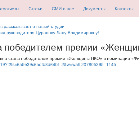
тоотчеты
Статьи
СМИ о нас
Документы
Контакты
в рассказывает о нашей студии
ия руководителя Цуранову Ладу Владимировну!
ла победителем премии «Женщ
вна стала победителем премии «Женщины НКО» в номинации «Физк
urs19?t2fs=6a5e39c6adfb8d64bf_2&w=wall-207805395_1145