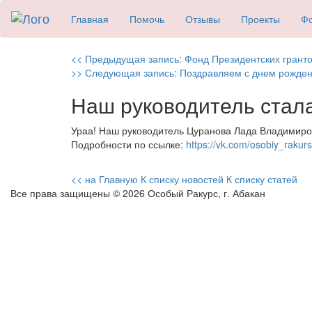
Главная
Помочь
Отзывы
Проекты
Фо
Навигация
Previous
<< Предыдущая запись:
Фонд Президентских гранто
Next
post:
>> Следующая запись:
Поздравляем с днем рожден
по
post:
Наш руководитель ста
записям
Ураа! Наш руководитель Цуранова Лада Владимиро
Подробности по ссылке:
https://vk.com/osobiy_rak
<< на Главную
К списку новостей
К списку статей
Все права защищены © 2026 Особый Ракурс, г. Абакан