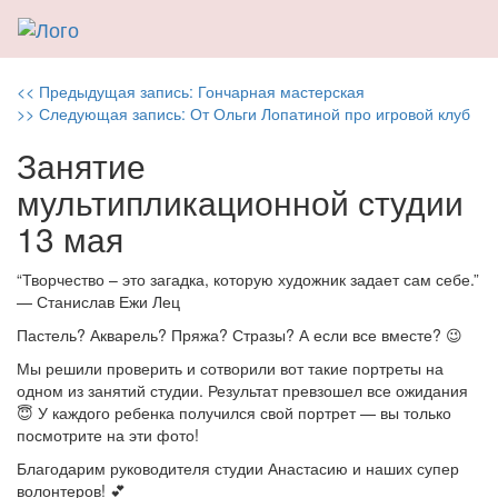
Навигация
Previous
<< Предыдущая запись:
Гончарная мастерская
Next
post:
>> Следующая запись:
От Ольги Лопатиной про игровой клуб
по
post:
Занятие
записям
мультипликационной студии
13 мая
“Творчество – это загадка, которую художник задает сам себе.”
— Станислав Ежи Лец
Пастель? Акварель? Пряжа? Стразы? А если все вместе? 😉
Мы решили проверить и сотворили вот такие портреты на
одном из занятий студии. Результат превзошел все ожидания
😇 У каждого ребенка получился свой портрет — вы только
посмотрите на эти фото!
Благодарим руководителя студии Анастасию и наших супер
волонтеров! 💕